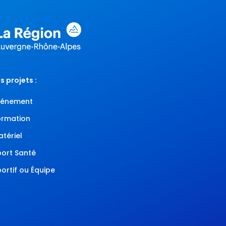
s projets :
vénement
ormation
atériel
port Santé
portif ou Équipe