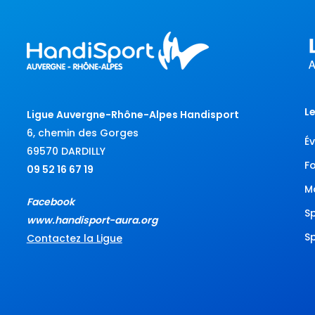
Le
Ligue Auvergne-Rhône-Alpes Handisport
6, chemin des Gorges
É
69570 DARDILLY
F
09 52 16 67 19
M
Facebook
S
www.handisport-aura.org
S
Contactez la Ligue