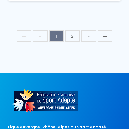
««
«
1
2
»
»»
Ligue Auvergne-Rhône-Alpes du Sport Adapté