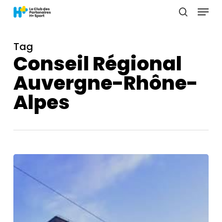
Menu
Skip
to
search
main
content
Tag
Conseil Régional
Auvergne-Rhône-
Alpes
Soirée
de
présentation
du
Club