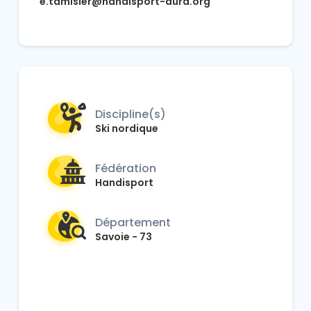
e.tamisier@handisport-aura.org
Discipline(s)
Ski nordique
Fédération
Handisport
Département
Savoie - 73