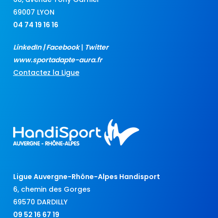
69007 LYON
04 74 19 16 16
LinkedIn
|
Facebook
|
Twitter
www.sportadapte-aura.fr
Contactez la Ligue
Ligue Auvergne-Rhône-Alpes Handisport
6, chemin des Gorges
69570 DARDILLY
09 52 16 67 19