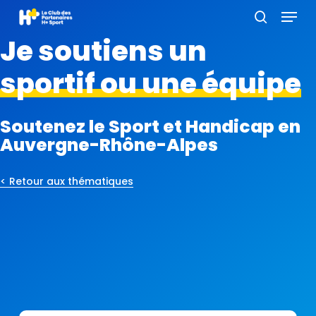
Menu
Skip
to
search
Je soutiens un
main
content
sportif ou une équipe
Soutenez le Sport et Handicap en
Auvergne-Rhône-Alpes
< Retour aux thématiques