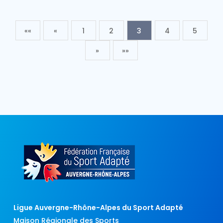
««
«
1
2
3
4
5
»
»»
Ligue Auvergne-Rhône-Alpes du Sport Adapté
Maison Régionale des Sports