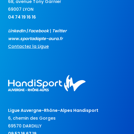
68, avenue Tony Garnier
69007 LYON
04 74 19 16 16
LinkedIn
|
Facebook
|
Twitter
www.sportadapte-aura.fr
Contactez la Ligue
Ligue Auvergne-Rhône-Alpes Handisport
6, chemin des Gorges
69570 DARDILLY
09 52 16 67 19