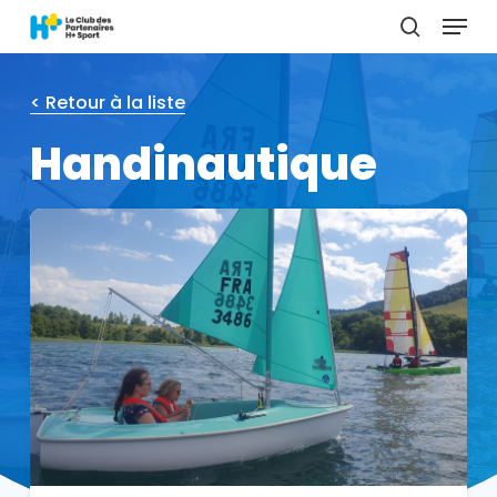
Menu
Skip
to
search
main
content
< Retour à la liste
Handinautique