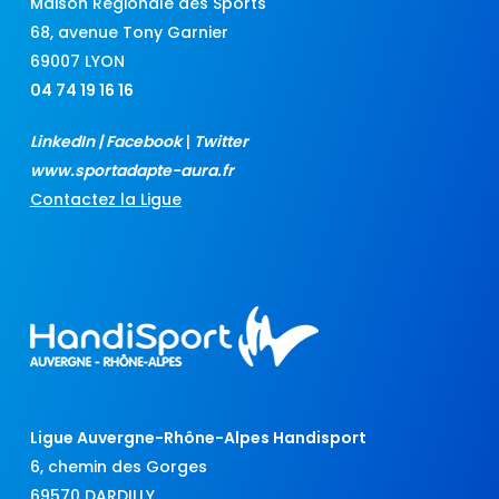
Maison Régionale des Sports
68, avenue Tony Garnier
69007 LYON
04 74 19 16 16
LinkedIn
|
Facebook
|
Twitter
www.sportadapte-aura.fr
Contactez la Ligue
Ligue Auvergne-Rhône-Alpes Handisport
6, chemin des Gorges
69570 DARDILLY